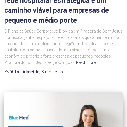
rede hospitalar estratégica e um
caminho viável para empresas de
pequeno e médio porte
O Plano de Saúde Corporativo BioVida em Pirapora do Bom Jesus
começa a ganhar espaço entre empresários que atuam em uma
das cidades mais tradicionais da região metropolitana oeste
paulista. Com características de município histórico, ritmo
econômico próprio e forte presença de pequenos negócios,
Pirapora do Bom Jesus exige soluções
Read more…
By
Vitor Almeida
,
8 meses
ago