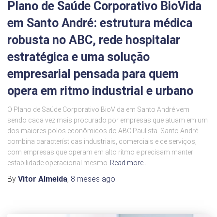
Plano de Saúde Corporativo BioVida
em Santo André: estrutura médica
robusta no ABC, rede hospitalar
estratégica e uma solução
empresarial pensada para quem
opera em ritmo industrial e urbano
O Plano de Saúde Corporativo BioVida em Santo André vem
sendo cada vez mais procurado por empresas que atuam em um
dos maiores polos econômicos do ABC Paulista. Santo André
combina características industriais, comerciais e de serviços,
com empresas que operam em alto ritmo e precisam manter
estabilidade operacional mesmo
Read more…
By
Vitor Almeida
,
8 meses
ago