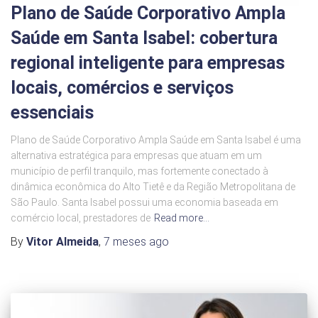
Plano de Saúde Corporativo Ampla
Saúde em Santa Isabel: cobertura
regional inteligente para empresas
locais, comércios e serviços
essenciais
Plano de Saúde Corporativo Ampla Saúde em Santa Isabel é uma
alternativa estratégica para empresas que atuam em um
município de perfil tranquilo, mas fortemente conectado à
dinâmica econômica do Alto Tietê e da Região Metropolitana de
São Paulo. Santa Isabel possui uma economia baseada em
comércio local, prestadores de
Read more…
By
Vitor Almeida
,
7 meses
ago