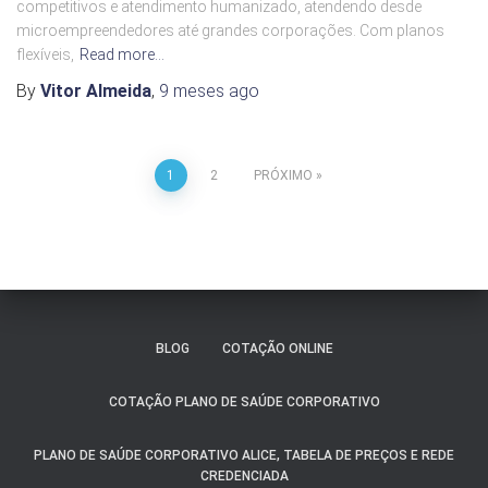
competitivos e atendimento humanizado, atendendo desde
microempreendedores até grandes corporações. Com planos
flexíveis,
Read more…
By
Vitor Almeida
,
9 meses
ago
1
2
PRÓXIMO
BLOG
COTAÇÃO ONLINE
COTAÇÃO PLANO DE SAÚDE CORPORATIVO
PLANO DE SAÚDE CORPORATIVO ALICE, TABELA DE PREÇOS E REDE
CREDENCIADA