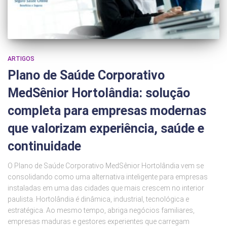
ARTIGOS
Plano de Saúde Corporativo
MedSênior Hortolândia: solução
completa para empresas modernas
que valorizam experiência, saúde e
continuidade
O Plano de Saúde Corporativo MedSênior Hortolândia vem se
consolidando como uma alternativa inteligente para empresas
instaladas em uma das cidades que mais crescem no interior
paulista. Hortolândia é dinâmica, industrial, tecnológica e
estratégica. Ao mesmo tempo, abriga negócios familiares,
empresas maduras e gestores experientes que carregam