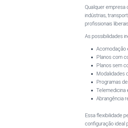
Qualquer empresa c
indústrias, transpo
profissionais libera
As possibilidades i
Acomodação e
Planos com co
Planos sem cop
Modalidades c
Programas de 
Telemedicina e
Abrangência r
Essa flexibilidade
configuração ideal 