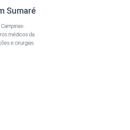
 em Sumaré
o Campinas-
ntros médicos da
ões e cirurgias.