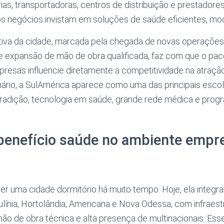
ias, transportadoras, centros de distribuição e prestadores
s negócios invistam em soluções de saúde eficientes, mod
tiva da cidade, marcada pela chegada de novas operações
 e expansão de mão de obra qualificada, faz com que o pac
resas influencie diretamente a competitividade na atraçã
nário, a SulAmérica aparece como uma das principais esco
radição, tecnologia em saúde, grande rede médica e prog
benefício saúde no ambiente empre
r uma cidade dormitório há muito tempo. Hoje, ela integra
línia, Hortolândia, Americana e Nova Odessa, com infraestr
mão de obra técnica e alta presença de multinacionais. Ess