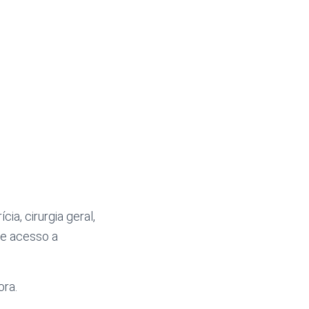
ia, cirurgia geral,
te acesso a
ora.