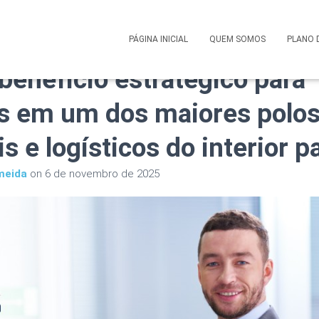
 Saúde SulAmerica Corpora
PÁGINA INICIAL
QUEM SOMOS
PLANO 
benefício estratégico para
 em um dos maiores polo
is e logísticos do interior p
meida
on
6 de novembro de 2025