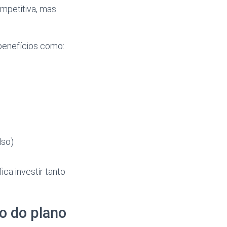
mpetitiva, mas
benefícios como:
lso)
ca investir tanto
o do plano