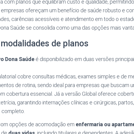
a com planos que equilibram custo e qualidade, permitindo
empresas ofereçam um benefício de saúde robusto e con
ades, carências acessíveis e atendimento em todo o estad
Dona Saúde se consolida como uma das opções mais vant
 modalidades de planos
vo Dona Saúde
é disponibilizado em duas versões principa
atorial cobre consultas médicas, exames simples e de m
mentos de rotina, sendo ideal para empresas que buscam 
m cobertura essencial. Já a versão Global oferece cobertu
trícia, garantindo internações clínicas e cirúrgicas, parto
 completo.
 com opções de acomodação em
enfermaria ou apartam
r de
duas vidas
, incluindo titulares e dependentes. A adesã