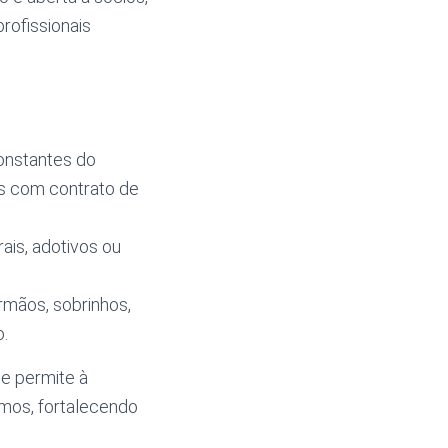
profissionais
constantes do
es com contrato de
rais, adotivos ou
irmãos, sobrinhos,
o.
ue permite à
imos, fortalecendo