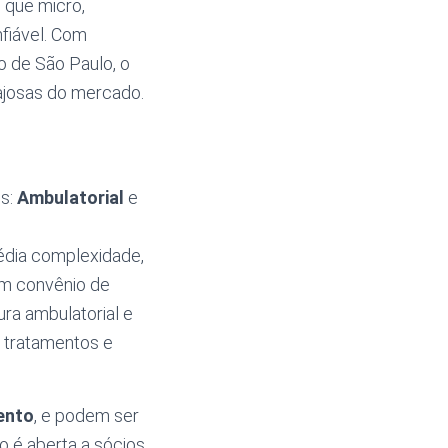
 que micro,
fiável. Com
o de São Paulo, o
ajosas do mercado.
is:
Ambulatorial
e
édia complexidade,
um convênio de
ra ambulatorial e
s, tratamentos e
ento
, e podem ser
o é aberta a sócios,