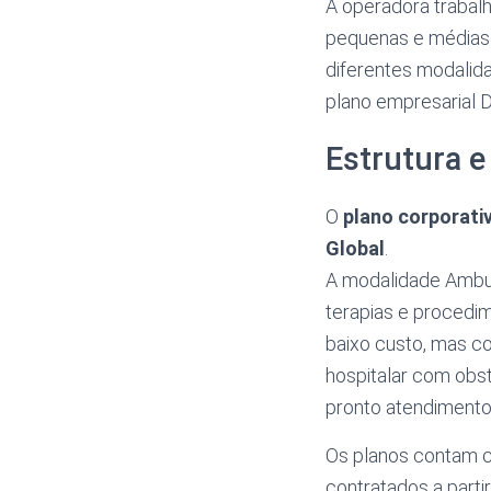
A operadora trabalh
pequenas e médias 
diferentes modalid
plano empresarial 
Estrutura e
O
plano corporati
Global
.
A modalidade Ambul
terapias e procedi
baixo custo, mas co
hospitalar com obste
pronto atendimento
Os planos contam
contratados a parti