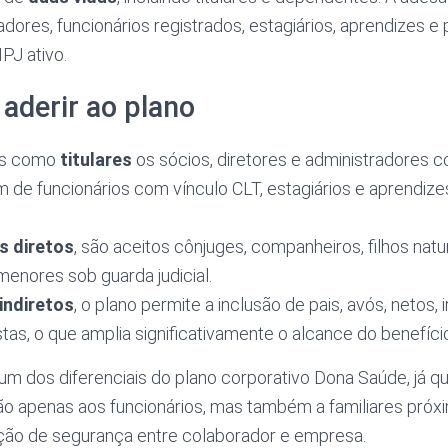
adores, funcionários registrados, estagiários, aprendizes e 
J ativo.
aderir ao plano
os como
titulares
os sócios, diretores e administradores 
ém de funcionários com vínculo CLT, estagiários e aprendiz
s diretos
, são aceitos cônjuges, companheiros, filhos natu
enores sob guarda judicial.
indiretos
, o plano permite a inclusão de pais, avós, netos, 
as, o que amplia significativamente o alcance do benefíci
é um dos diferenciais do plano corporativo Dona Saúde, já q
o apenas aos funcionários, mas também a familiares próx
ação de segurança entre colaborador e empresa.