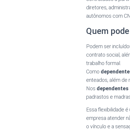
diretores, administr
autônomos com CNP
Quem pode 
Podem ser incluíd
contrato social, al
trabalho formal.
Como
dependente
enteados, além de m
Nos
dependentes 
padrastos e madrast
Essa flexibilidade 
empresa atender nã
o vínculo e a sens