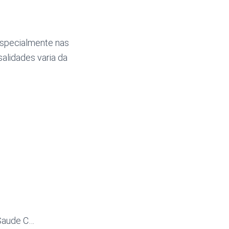
especialmente nas
alidades varia da
 Saude C…