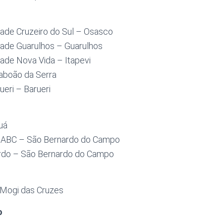
dade Cruzeiro do Sul – Osasco
dade Guarulhos – Guarulhos
dade Nova Vida – Itapevi
Taboão da Serra
eri – Barueri
uá
e ABC – São Bernardo do Campo
ardo – São Bernardo do Campo
 Mogi das Cruzes
o