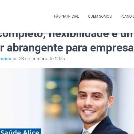
 Saúde Dona Saúde Corpora
PÁGINA INICIAL
QUEM SOMOS
PLANO 
completo, flexibilidade e u
ar abrangente para empres
meida
on
28 de outubro de 2025