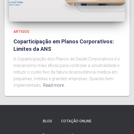
ARTIGOS
Coparticipação em Planos Corporativos:
Limites da ANS
A Coparticipação dos Planos de Saúde Corporativos é o
mecanismo mais eficaz para controlar a sinistralidade e
reduzir o custo fixo da fatura de assistência médica em
pequenas, médias e grandes empresas. Quando bem
implementado,
Read more…
BLOG
COTAÇÃO ONLINE