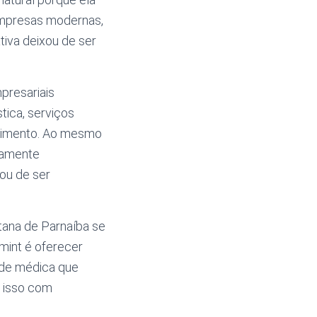
empresas modernas,
tiva deixou de ser
presariais
tica, serviços
scimento. Ao mesmo
tamente
ou de ser
tana de Parnaíba se
mint é oferecer
rede médica que
 isso com