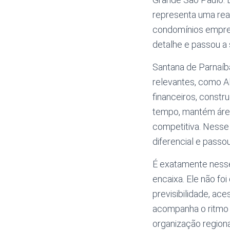
representa uma rea
condomínios empres
detalhe e passou a 
Santana de Parnaíba
relevantes, como Al
financeiros, const
tempo, mantém área
competitiva. Nesse
diferencial e passo
É exatamente nesse
encaixa. Ele não fo
previsibilidade, ac
acompanha o ritmo
organização regiona