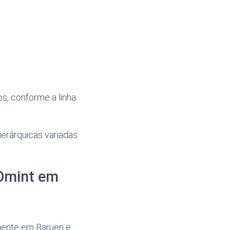
s, conforme a linha
erárquicas variadas
 Omint em
mente em Barueri e