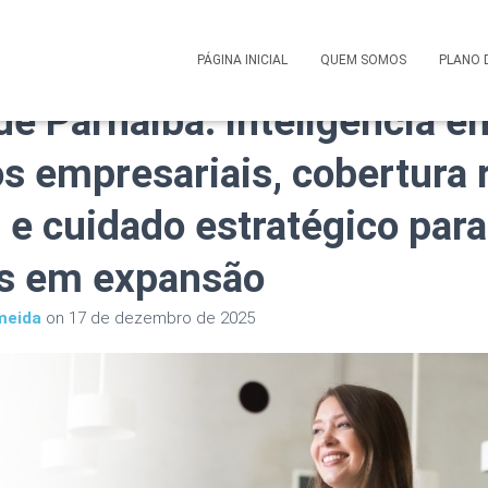
 Saúde Corporativo Omint 
PÁGINA INICIAL
QUEM SOMOS
PLANO 
de Parnaíba: inteligência e
os empresariais, cobertura 
e cuidado estratégico para
s em expansão
meida
on
17 de dezembro de 2025