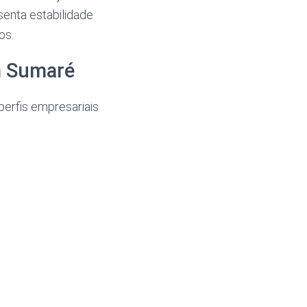
senta estabilidade
os.
m Sumaré
perfis empresariais