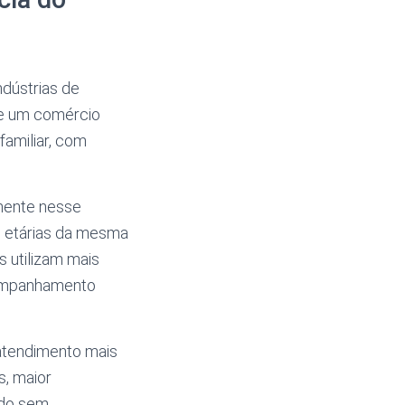
ndústrias de
de um comércio
familiar, com
mente nesse
as etárias da mesma
 utilizam mais
companhamento
atendimento mais
s, maior
ndo sem