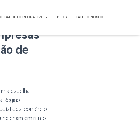
nior em
DE SAÚDE CORPORATIVO
BLOG
FALE CONOSCO
empresas
são de
uma escolha
a Região
logísticos, comércio
 funcionam em ritmo