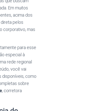
sas que buscam
cada. Em muitos
ientes, acima dos
direta pelos
o corporativo, mas
atamente para esse
ão especial à
ma rede regional
eúdo, você vai
s disponíveis, como
completas sobre
e
, corretora
cia do