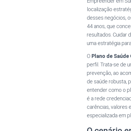
Empreender em Sum
localização estraté
desses negócios, o
44 anos, que conce
resultados. Cuidar
uma estratégia para
O
Plano de Saúde
perfil. Trata-se de
prevenção, ao acom
de saúde robusta, p
entender como o pla
é a rede credencia
carências, valores 
especializada em p
O cenário e