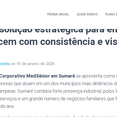
 Saúde Corporativo MedSê
PÁGINA INICIAL
QUEM SOMOS
PLANO 
solução estratégica para 
cem com consistência e vi
meida
on
16 de janeiro de 2026
 Corporativo MedSênior em Sumaré
se apresenta como 
mpresas que atuam em um dos municípios mais dinâmicos d
mpinas. Sumaré combina forte presença industrial, polos 
 serviços e um grande número de negócios familiares que
 do ano.