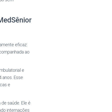
 MedSênior
amente eficaz:
 acompanhada ao
mbulatorial e
4 anos. Esse
icas e
 de saúde. Ele é
ndo internações