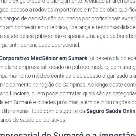
aré exige preparo e planejamento. A cidade atrai empre
gica, acesso a rodovias importantes e mão de obra qualifi
s cargos de decisão são ocupados por profissionais exper
ntram conhecimento técnico, liderança e responsabilidade 
 da saúde desse público não é apenas uma ação de benefíci
 garantir continuidade operacional.
 Corporativo MedSênior em Sumaré
foi desenvolvido ex
 um plano empresarial focado no público maduro, com atenç
panhamento médico contínuo e ao acesso organizado a u
rincipalmente na região de Campinas. Ao longo deste cont
no funciona, quem pode contratar, quais são as categoria
da em Sumaré e cidades próximas, além de informações 
e diferenciais. Tudo com o suporte da
Seguro Saúde Onlin
lanos de saúde corporativos.
mpresarial de Sumaré e a importân