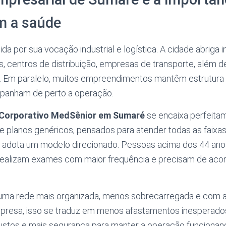
m a saúde
a por sua vocação industrial e logística. A cidade abriga i
, centros de distribuição, empresas de transporte, além 
o. Em paralelo, muitos empreendimentos mantêm estrutura 
panham de perto a operação.
 Corporativo MedSênior em Sumaré
se encaixa perfeita
de planos genéricos, pensados para atender todas as faix
 adota um modelo direcionado. Pessoas acima dos 44 anos
 realizam exames com maior frequência e precisam de a
uma rede mais organizada, menos sobrecarregada e com 
empresa, isso se traduz em menos afastamentos inesperado
 custos e mais segurança para manter a operação funciona