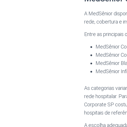
A MedSênior disponi
rede, cobertura e i
Entre as principais
MedSênior Co
MedSênior Co
MedSênior Bla
MedSênior Infi
As categorias vari
rede hospitalar. Pa
Corporate SP costu
hospitais de referên
A escolha adequada