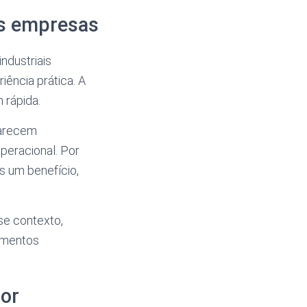
as empresas
ndustriais
iência prática. A
 rápida.
parecem
operacional. Por
s um benefício,
e contexto,
amentos
ior