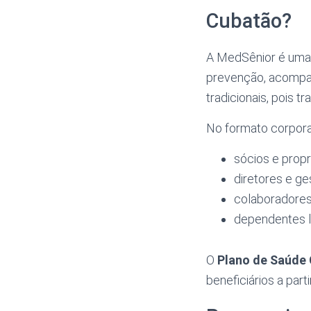
Cubatão?
A MedSênior é uma 
prevenção, acompan
tradicionais, pois t
No formato corporat
sócios e propr
diretores e ge
colaboradores
dependentes l
O
Plano de Saúde
beneficiários a par