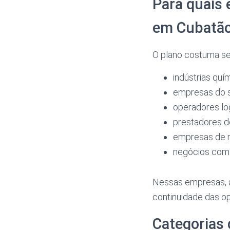
Para quais 
em Cubatã
O plano costuma se
indústrias quí
empresas do s
operadores lo
prestadores de
empresas de m
negócios com 
Nessas empresas, a
continuidade das o
Categorias 