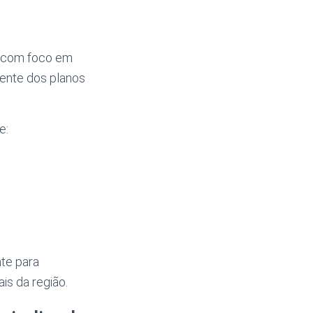
, com foco em
ente dos planos
e:
nte para
is da região.