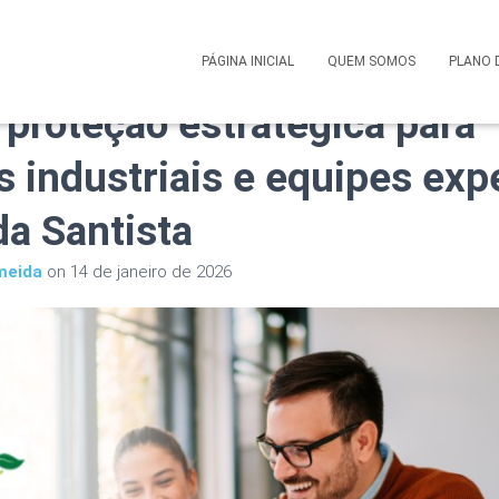
 Saúde Corporativo MedSên
PÁGINA INICIAL
QUEM SOMOS
PLANO 
 proteção estratégica para
 industriais e equipes exp
da Santista
meida
on
14 de janeiro de 2026