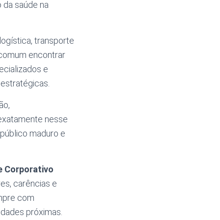
o da saúde na
ogística, transporte
é comum encontrar
ecializados e
estratégicas.
ão,
 exatamente nesse
 público maduro e
e Corporativo
es, carências e
mpre com
cidades próximas.