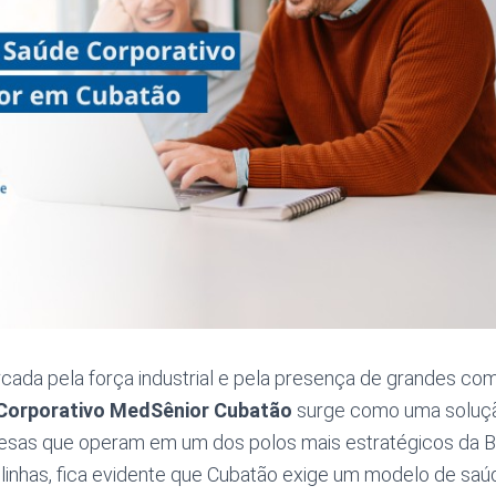
ada pela força industrial e pela presença de grandes com
Corporativo MedSênior Cubatão
surge como uma soluçã
esas que operam em um dos polos mais estratégicos da Ba
linhas, fica evidente que Cubatão exige um modelo de saú