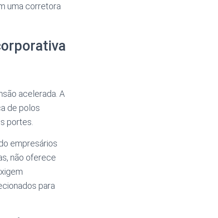
com uma corretora
corporativa
são acelerada. A
ça de polos
s portes.
do empresários
as, não oferece
exigem
ecionados para