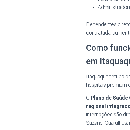
Administradore
Dependentes direto
contratada, aumenta
Como funcio
em Itaquaq
Itaquaquecetuba co
hospitais premium 
O
Plano de Saúde 
regional integrad
internações são di
Suzano, Guarulhos, r