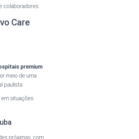
 e colaboradores.
ivo Care
ospitais premium
por meio de uma
l paulista.
s em situações
tuba
ades próximas, com