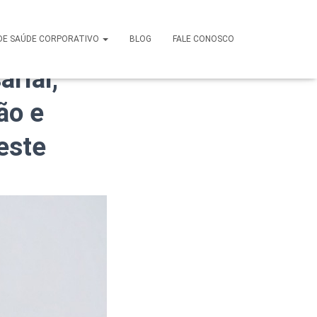
us em
DE SAÚDE CORPORATIVO
BLOG
FALE CONOSCO
rial,
ão e
este