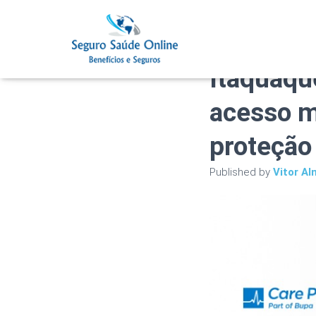
Plano de
Itaquaqu
acesso m
proteção 
Published by
Vitor Al