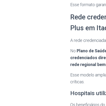
Esse formato garant
Rede creden
Plus em It
A rede credenciada
No
Plano de Saúd
credenciados dir
rede regional bem
Esse modelo amplia
críticas.
Hospitais uti
Os beneficiários do