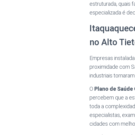
estruturada, quais 
especializada é dec
Itaquaquece
no Alto Tie
Empresas instalad
proximidade com São
industriais tornara
O
Plano de Saúde 
percebem que a est
toda a complexidad
especialistas, exa
cidades com melhor