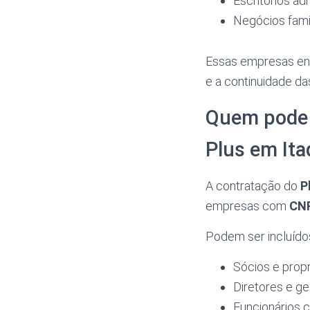
Escritórios ad
Negócios fami
Essas empresas en
e a continuidade d
Quem pode 
Plus em It
A contratação do
P
empresas com
CNP
Podem ser incluídos
Sócios e propr
Diretores e g
Funcionários 