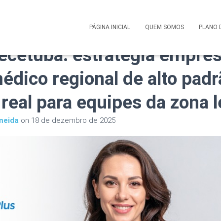
 Saúde Corporativo Care Pl
PÁGINA INICIAL
QUEM SOMOS
PLANO 
ecetuba: estratégia empresa
édico regional de alto padr
real para equipes da zona l
meida
on
18 de dezembro de 2025