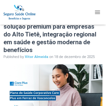
Plano de Saúde Corporativo Care
TOGGL
Plus em Ferraz de Vasconcelos:
solução premium para empresas
do Alto Tietê, integração regional
em saúde e gestão moderna de
benefícios
Published by
Vitor Almeida
on
18 de dezembro de 2025