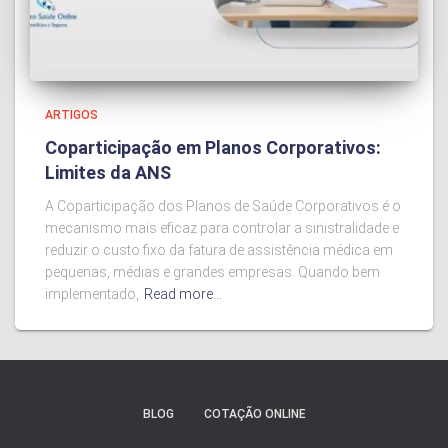
ARTIGOS
Coparticipação em Planos Corporativos:
Limites da ANS
A Coparticipação dos Planos de Saúde Corporativos é o
mecanismo mais eficaz para controlar a sinistralidade e
reduzir o custo fixo da fatura de assistência médica em
pequenas, médias e grandes empresas. Quando bem
implementado,
Read more…
BLOG
COTAÇÃO ONLINE