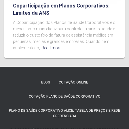
Coparticipação em Planos Corporativos:
Limites da ANS
A Coparticipação dos Planos de Saúde Corporativos é o
mecanismo mais eficaz para controlar a sinistralidade e
reduzir o custo fixo da fatura de assistência médica em
pequenas, médias e grandes empresas. Quando bem
implementado,
Read more…
BLOG
COTAÇÃO ONLINE
COTAÇÃO PLANO DE SAÚDE CORPORATIVO
PLANO DE SAÚDE CORPORATIVO ALICE, TABELA DE PREÇOS E REDE
CREDENCIADA