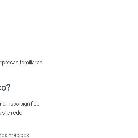
mpresas familiares
co?
al. Isso significa
iste rede
tros médicos