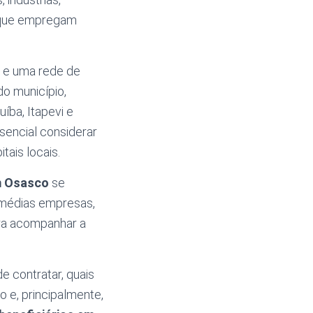
s que empregam
a e uma rede de
o município,
íba, Itapevi e
ssencial considerar
tais locais.
m Osasco
se
 médias empresas,
ara acompanhar a
 contratar, quais
 e, principalmente,