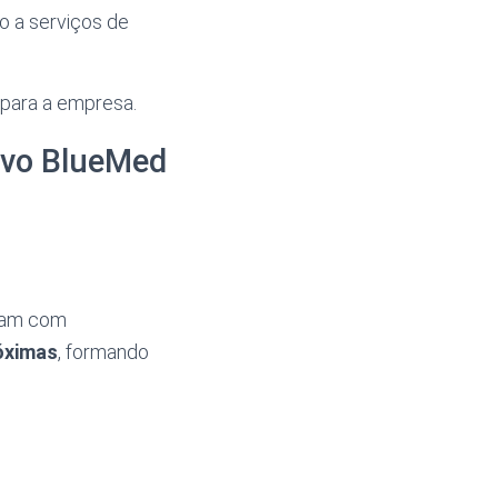
o a serviços de
 para a empresa.
ivo BlueMed
am com
óximas
, formando