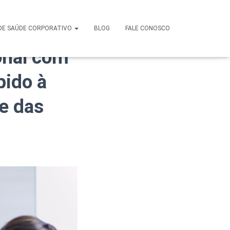
ed em
DE SAÚDE CORPORATIVO
BLOG
FALE CONOSCO
onal com
pido à
de das