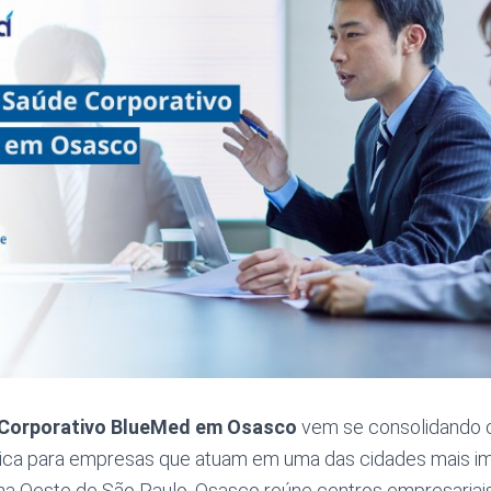
 Corporativo BlueMed em Osasco
vem se consolidando
égica para empresas que atuam em uma das cidades mais i
a Oeste de São Paulo. Osasco reúne centros empresariais,