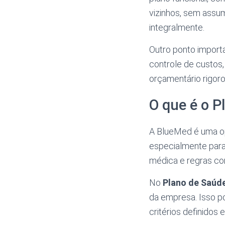
vizinhos, sem assu
integralmente.
Outro ponto importa
controle de custos
orçamentário rigoro
O que é o P
A BlueMed é uma o
especialmente par
médica e regras co
No
Plano de Saúd
da empresa. Isso pos
critérios definidos 