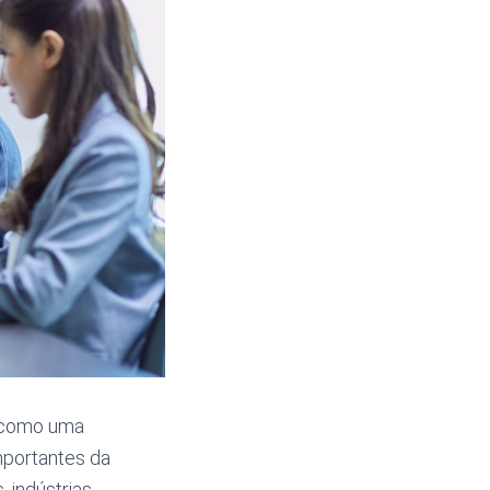
 como uma
mportantes da
 indústrias,