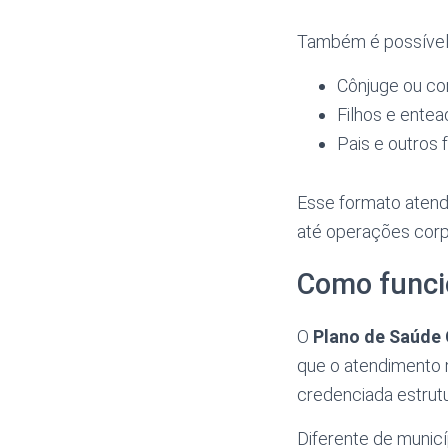
Também é possível 
Cônjuge ou co
Filhos e ente
Pais e outros 
Esse formato atend
até operações corp
Como funci
O
Plano de Saúde
que o atendimento 
credenciada estrut
Diferente de munic