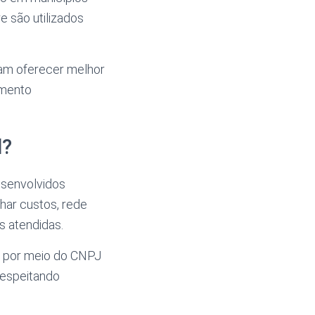
 são utilizados
umam oferecer melhor
amento
d?
esenvolvidos
nhar custos, rede
s atendidas.
ta por meio do CNPJ
 respeitando