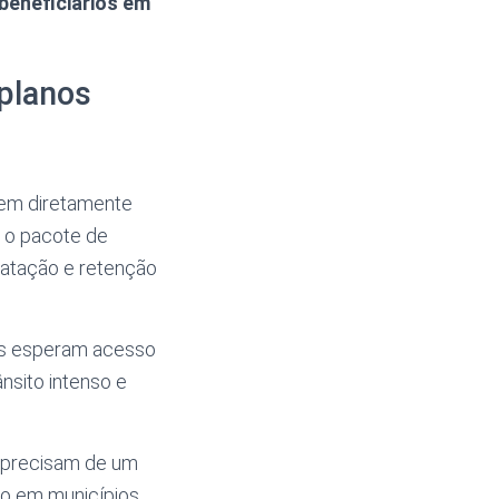
 beneficiários em
planos
tem diretamente
, o pacote de
ratação e retenção
ios esperam acesso
nsito intenso e
 precisam de um
ão em municípios