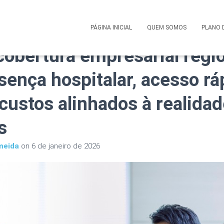
 Saúde Corporativo BlueM
PÁGINA INICIAL
QUEM SOMOS
PLANO 
cobertura empresarial regi
sença hospitalar, acesso rá
 custos alinhados à realida
s
meida
on
6 de janeiro de 2026