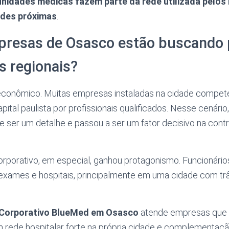
 unidades médicas fazem parte da rede utilizada pelos
ades próximas
.
presas de Osasco estão buscando 
s regionais?
econômico. Muitas empresas instaladas na cidade compe
ital paulista por profissionais qualificados. Nesse cenário
e ser um detalhe e passou a ser um fator decisivo na cont
orporativo, em especial, ganhou protagonismo. Funcionár
 exames e hospitais, principalmente em uma cidade com trâ
 Corporativo BlueMed em Osasco
atende empresas que
om rede hospitalar forte na própria cidade e complementaç