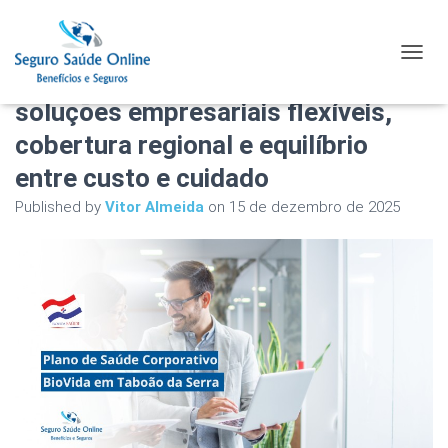
Plano de Saúde Corporativo
TOGGL
BioVida em Taboão da Serra:
soluções empresariais flexíveis,
cobertura regional e equilíbrio
entre custo e cuidado
Published by
Vitor Almeida
on
15 de dezembro de 2025