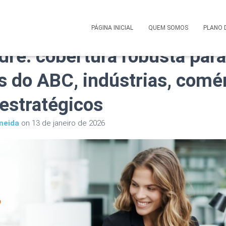
 Saúde Corporativo Ampla
PÁGINA INICIAL
QUEM SOMOS
PLANO 
dré: cobertura robusta para
 do ABC, indústrias, comér
 estratégicos
meida
on
13 de janeiro de 2026