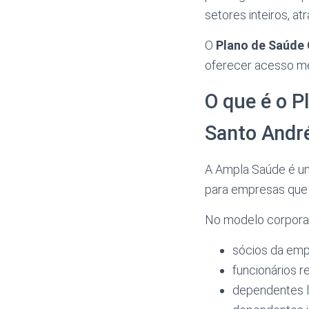
setores inteiros, a
O
Plano de Saúde
oferecer acesso méd
O que é o 
Santo Andr
A Ampla Saúde é u
para empresas que b
No modelo corporati
sócios da em
funcionários r
dependentes l