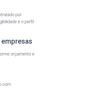
tratado por
bilidade e o perfil
a empresas
nforme orçamento e
io com
.