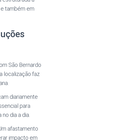
io e também em
luções
 com São Bernardo
a localização faz
ana.
cam diariamente
ssencial para
no dia a dia.
 Um afastamento
erar impacto em