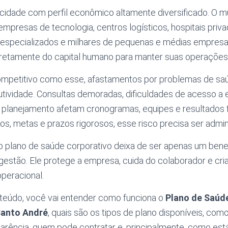
idade com perfil econômico altamente diversificado. O mu
 empresas de tecnologia, centros logísticos, hospitais priv
 especializados e milhares de pequenas e médias empres
etamente do capital humano para manter suas operações
mpetitivo como esse, afastamentos por problemas de s
utividade. Consultas demoradas, dificuldades de acesso a
 planejamento afetam cronogramas, equipes e resultados f
, metas e prazos rigorosos, esse risco precisa ser admin
 plano de saúde corporativo deixa de ser apenas um benef
gestão. Ele protege a empresa, cuida do colaborador e cr
operacional.
teúdo, você vai entender como funciona o
Plano de Saúd
anto André
, quais são os tipos de plano disponíveis, co
carência, quem pode contratar e, principalmente, como est