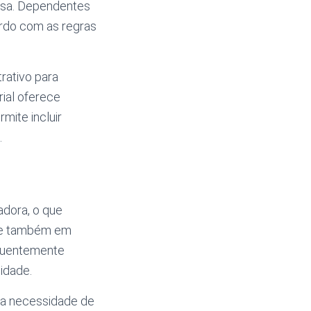
resa. Dependentes
ordo com as regras
trativo para
rial oferece
mite incluir
.
adora, o que
s e também em
equentemente
idade.
m a necessidade de