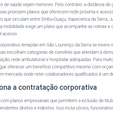
 de saúde sejam menores. Pelo contrário: a distância de 
as priorizem planos que oferecem rede próxima e acessív
s que circulam entre Embu-Guaçu, Itapecerica da Serra, Ju
sa mobilidade exige um plano que acompanhe as rotinas e 
l acesso.
orporativo Ameplan em São Lourenço da Serra se insere n
esas escolham categorias de convênio que atendam à dem
ão, rede ambulatorial e hospitalar adequadas. Para muito
seguir oferecer um benefício competitivo mesmo com orça
um mercado onde reter colaboradores qualificados é um de
na a contratação corporativa
 com planos empresariais que permitem a inclusão de titul
dentes diretos e indiretos. Isso inclui sócios, funcionário