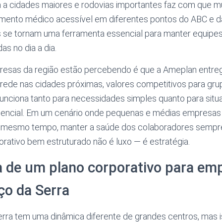
a a cidades maiores e rodovias importantes faz com que m
mento médico acessível em diferentes pontos do ABC e da c
s se tornam uma ferramenta essencial para manter equipes
as no dia a dia.
resas da região estão percebendo é que a Ameplan entr
a rede nas cidades próximas, valores competitivos para gr
funciona tanto para necessidades simples quanto para sit
ncial. Em um cenário onde pequenas e médias empresas 
o mesmo tempo, manter a saúde dos colaboradores sempre
rativo bem estruturado não é luxo — é estratégia.
a de um plano corporativo para em
ço da Serra
ra tem uma dinâmica diferente de grandes centros, mas is