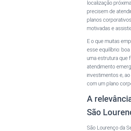
localização próxim
precisem de atendi
planos corporativo
motivadas e assistid
E o que muitas emp
esse equilíbrio: bo
uma estrutura que 
atendimento emerge
investimentos e, a
com um plano corpo
A relevânci
São Louren
São Lourenço da Ser