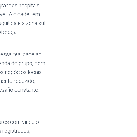
grandes hospitais
el. A cidade tem
quitiba e a zona sul
ofereça
essa realidade ao
anda do grupo, com
s negócios locais,
mento reduzido,
safio constante.
ares com vínculo
s registrados,