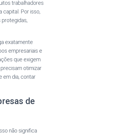
uitos trabalhadores
apital. Por isso,
 protegidas,
ega exatamente
upos empresariais e
uações que exigem
precisam otimizar
 em dia, contar
presas de
so não significa