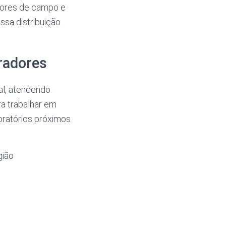
dores de campo e
ssa distribuição
radores
al, atendendo
a trabalhar em
boratórios próximos
gião