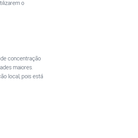
ilizarem o
ande concentração
dades maiores.
o local, pois está