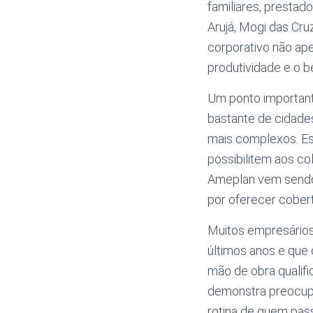
familiares, prestad
Arujá, Mogi das Cr
corporativo não ap
produtividade e o 
Um ponto importante
bastante de cidade
mais complexos. Es
possibilitem aos co
Ameplan vem sendo 
por oferecer cobertu
Muitos empresários
últimos anos e que 
mão de obra qualif
demonstra preocupa
rotina de quem pass