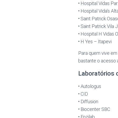
• Hospital Vidas P
• Hospital Vida’s A
• Saint Patrick Osa
• Saint Patrick Vila
• Hospital H Vidas
• H Yes – Itapevi
Para quem vive em S
bastante o acesso 
Laboratórios 
• Autologus
• CID
• Diffusion
• Biocenter SBC
• Enzilab