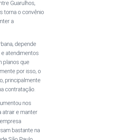
ntre Guarulhos,
s torna o convênio
nter a
urbana, depende
s e atendimentos
m planos que
mente por isso, o
, principalmente
 na contratação.
 aumentou nos
 atrair e manter
a empresa
esam bastante na
nde São Paulo.