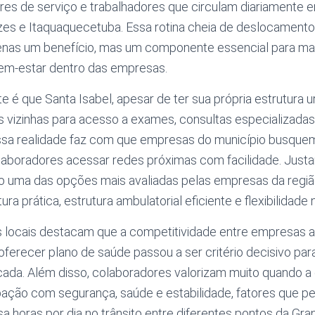
ores de serviço e trabalhadores que circulam diariamente e
uzes e Itaquaquecetuba. Essa rotina cheia de deslocamento
enas um benefício, mas um componente essencial para ma
bem-estar dentro das empresas.
 é que Santa Isabel, apesar de ter sua própria estrutura 
s vizinhas para acesso a exames, consultas especializada
sa realidade faz com que empresas do município busque
laboradores acessar redes próximas com facilidade. Justa
uma das opções mais avaliadas pelas empresas da região
ra prática, estrutura ambulatorial eficiente e flexibilidade
 locais destacam que a competitividade entre empresas
oferecer plano de saúde passou a ser critério decisivo para
icada. Além disso, colaboradores valorizam muito quando 
ção com segurança, saúde e estabilidade, fatores que p
a horas por dia no trânsito entre diferentes pontos da Gra