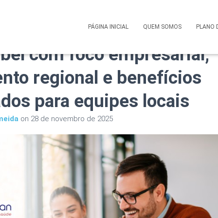
 Saúde Corporativo Amepl
PÁGINA INICIAL
QUEM SOMOS
PLANO 
abel com foco empresarial,
nto regional e benefícios
ados para equipes locais
meida
on
28 de novembro de 2025