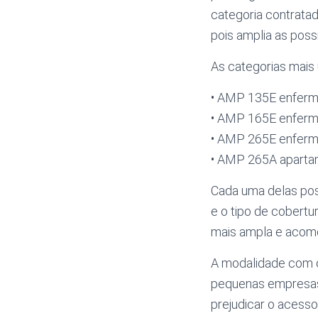
categoria contratad
pois amplia as poss
As categorias mais 
• AMP 135E enferm
• AMP 165E enferm
• AMP 265E enferm
• AMP 265A apart
Cada uma delas poss
e o tipo de cobert
mais ampla e acomo
A modalidade com c
pequenas empresas
prejudicar o acess