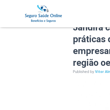
Plano de
Jandira 
práticas
empresar
região oe
Published by
Vitor Al