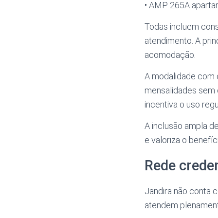
• AMP 265A apart
Todas incluem consu
atendimento. A prin
acomodação.
A modalidade com c
mensalidades sem c
incentiva o uso reg
A inclusão ampla d
e valoriza o benefí
Rede crede
Jandira não conta 
atendem plenamente