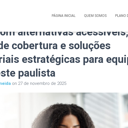
 Saúde Corporativo Amepl
PÁGINA INICIAL
QUEM SOMOS
PLANO 
com alternativas acessíveis
 de cobertura e soluções
iais estratégicas para equ
ste paulista
meida
on
27 de novembro de 2025