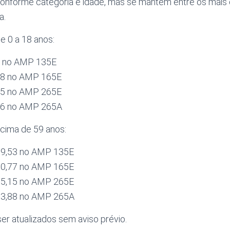
conforme categoria e idade, mas se mantêm entre os mais
a.
de 0 a 18 anos:
23 no AMP 135E
,78 no AMP 165E
,85 no AMP 265E
,66 no AMP 265A
acima de 59 anos:
479,53 no AMP 135E
560,77 no AMP 165E
615,15 no AMP 265E
793,88 no AMP 265A
er atualizados sem aviso prévio.