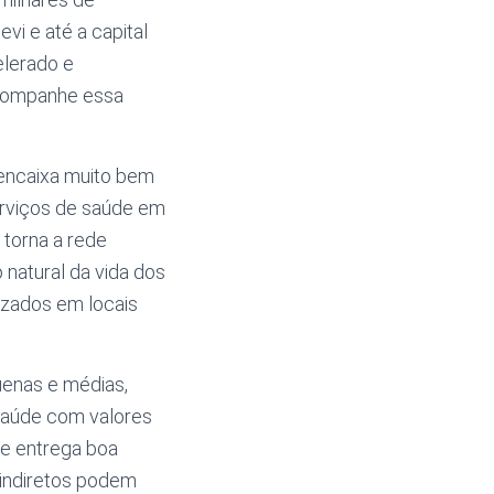
vi e até a capital
elerado e
acompanhe essa
 encaixa muito bem
serviços de saúde em
 torna a rede
 natural da vida dos
izados em locais
uenas e médias,
 saúde com valores
ue entrega boa
 indiretos podem