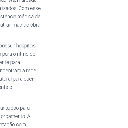
cializados. Com esse
stência médica de
atrair mão de obra
ossuir hospitais
 para o ritmo de
ente para
concentram a rede
natural para quem
ente o
vantajoso para
e orçamento. A
ntratação com