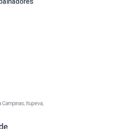
abalhadores
a Campinas, Itupeva,
de