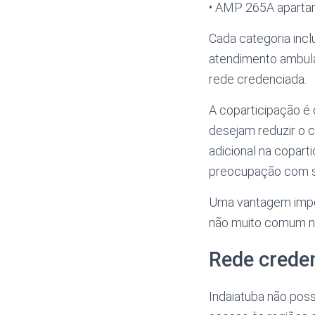
• AMP 265A apart
Cada categoria incl
atendimento ambulat
rede credenciada.
A coparticipação é 
desejam reduzir o 
adicional na copar
preocupação com su
Uma vantagem import
não muito comum no
Rede crede
Indaiatuba não pos