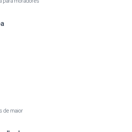
ia para moradores
ba
s de maior