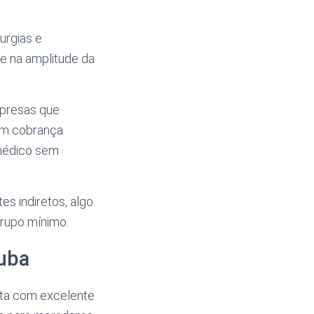
urgias e
 e na amplitude da
mpresas que
em cobrança
 médico sem
s indiretos, algo
rupo mínimo.
tuba
nta com excelente