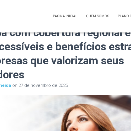
 Saúde Corporativo Amepl
PÁGINA INICIAL
QUEM SOMOS
PLANO 
a com cobertura regional e
cessíveis e benefícios estr
resas que valorizam seus
dores
meida
on
27 de novembro de 2025