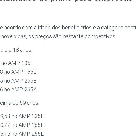
e acordo com a idade dos beneficiários e a categoria cont
e nove vidas, os preços são bastante competitivos.
de 0 a 18 anos:
23 no AMP 135E
,78 no AMP 165E
,85 no AMP 265E
,66 no AMP 265A
acima de 59 anos:
479,53 no AMP 135E
560,77 no AMP 165E
615,15 no AMP 265E