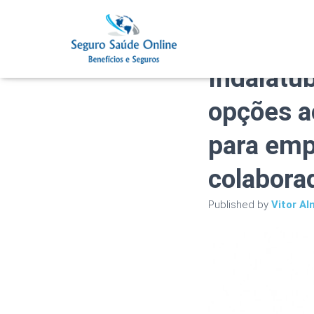
Plano de
Indaiatub
opções a
para emp
colabora
Published by
Vitor Al