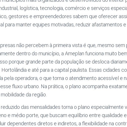
industrial, logística, tecnologia, comércio e serviços espe
co, gestores e empreendedores sabem que oferecer assi
al para manter equipes motivadas, reduzir afastamentos e 
presas não percebem à primeira vista é que, mesmo sem p
amente dentro do município, a Ameplan funciona muito bem
 Isso porque grande parte da população se desloca diariam
u, Hortolândia e até para a capital paulista. Essas cidades 
da pela operadora, o que torna o atendimento acessível e 
esse fluxo urbano. Na prática, o plano acompanha exatam
obilidade da região.
o reduzido das mensalidades torna o plano especialmente 
o e médio porte, que buscam equilíbrio entre qualidade 
luir dependentes diretos e indiretos, a flexibilidade na co