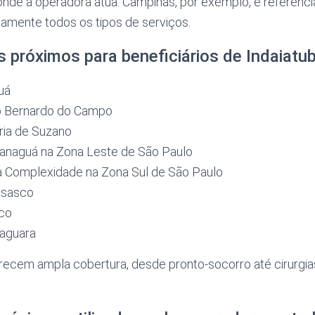
onde a operadora atua. Campinas, por exemplo, é referênc
camente todos os tipos de serviços.
s próximos para beneficiários de Indaiatu
uá
ão Bernardo do Campo
ria de Suzano
aranaguá na Zona Leste de São Paulo
lta Complexidade na Zona Sul de São Paulo
 Osasco
sco
 Jaguara
erecem ampla cobertura, desde pronto-socorro até cirurgia