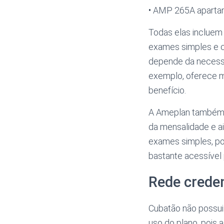
• AMP 265A apart
Todas elas incluem c
exames simples e c
depende da necessi
exemplo, oferece m
benefício.
A Ameplan também p
da mensalidade e ai
exames simples, por
bastante acessível 
Rede crede
Cubatão não possui
uso do plano, pois 