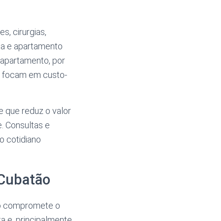
s, cirurgias,
ia e apartamento
 apartamento, por
s focam em custo-
 que reduz o valor
. Consultas e
o cotidiano
 Cubatão
não compromete o
a e, principalmente,