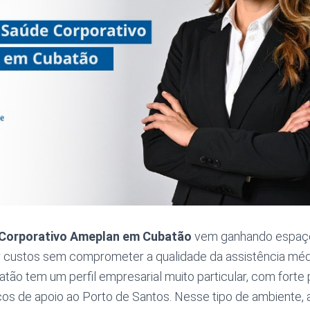
 Corporativo Ameplan em Cubatão
vem ganhando espaço
 custos sem comprometer a qualidade da assistência méd
tão tem um perfil empresarial muito particular, com forte p
iços de apoio ao Porto de Santos. Nesse tipo de ambiente,