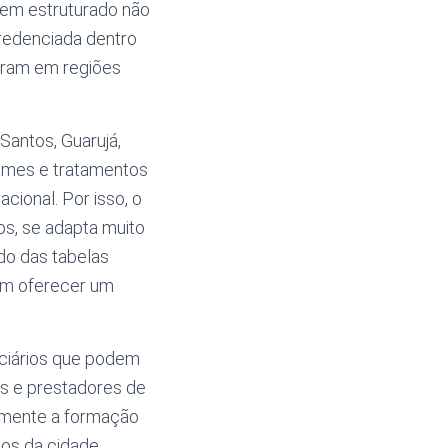
 bem estruturado não
redenciada dentro
eram em regiões
Santos, Guarujá,
xames e tratamentos
cional. Por isso, o
s, se adapta muito
do das tabelas
em oferecer um
iciários que podem
os e prestadores de
memente a formação
os da cidade.