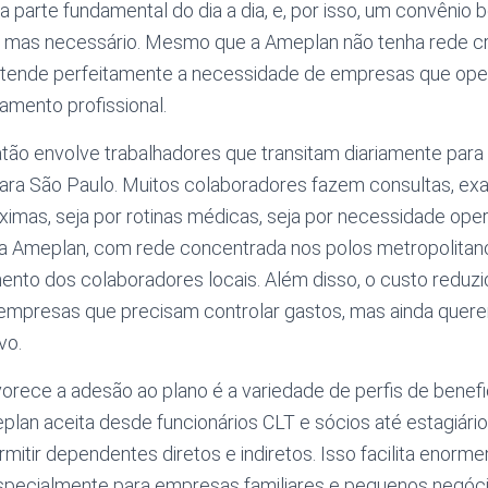
a parte fundamental do dia a dia, e, por isso, um convênio
, mas necessário. Mesmo que a Ameplan não tenha rede c
 atende perfeitamente a necessidade de empresas que op
mento profissional.
tão envolve trabalhadores que transitam diariamente para 
para São Paulo. Muitos colaboradores fazem consultas, e
imas, seja por rotinas médicas, seja por necessidade opera
da Ameplan, com rede concentrada nos polos metropolitano
to dos colaboradores locais. Além disso, o custo reduzi
mpresas que precisam controlar gastos, mas ainda quer
vo.
orece a adesão ao plano é a variedade de perfis de benef
eplan aceita desde funcionários CLT e sócios até estagiári
rmitir dependentes diretos e indiretos. Isso facilita enor
specialmente para empresas familiares e pequenos negóci