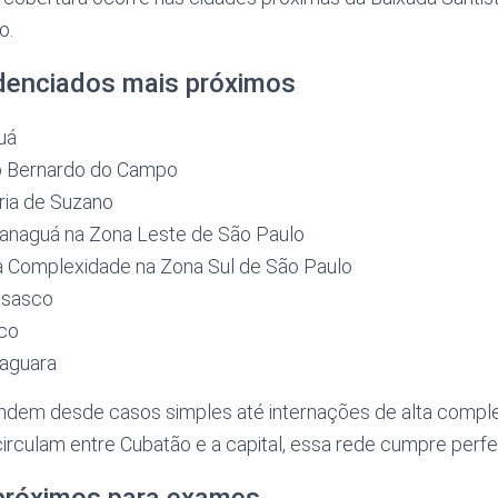
o.
denciados mais próximos
uá
ão Bernardo do Campo
ria de Suzano
aranaguá na Zona Leste de São Paulo
lta Complexidade na Zona Sul de São Paulo
 Osasco
sco
 Jaguara
endem desde casos simples até internações de alta compl
irculam entre Cubatão e a capital, essa rede cumpre perfe
 próximos para exames