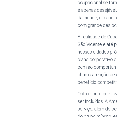
ocupacional se torn
é apenas desejável
da cidade, o plano
com grande desloca
A realidade de Cuba
São Vicente e até 
nessas cidades próx
plano corporativo 
bem ao comportamen
chama atenção de e
benefício competiti
Outro ponto que fav
ser incluídos. A Am
serviço, além de pe
do grupo mínimo, e