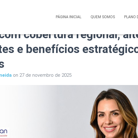
 Saúde Corporativo Amepl
PÁGINA INICIAL
QUEM SOMOS
PLANO 
com cobertura regional, alt
tes e benefícios estratégic
s
meida
on
27 de novembro de 2025