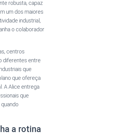
ente robusta, capaz
 em um dos maiores
vidade industrial,
panha o colaborador
as, centros
o diferentes entre
ndustriais que
 plano que ofereça
. A Alice entrega
issionais que
s quando
a a rotina