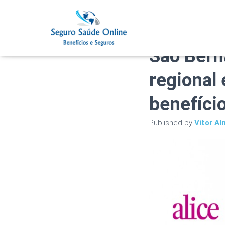
Plano de
São Ber
regional 
benefíci
Published by
Vitor Al