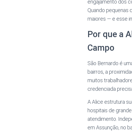
engajamento dos co
Quando pequenas qu
maiores — e esse im
Por que a A
Campo
São Bernardo é uma
bairros, a proximid
muitos trabalhadore
credenciada preci
A Alice estrutura 
hospitais de grande
atendimento. Indep
em Assunção, no ba