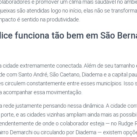
laboradores e promover um clima mais saudável no ambie
eixas são atendidas logo no início, elas não se transfo
pacto é sentido na produtividade.
lice funciona tão bem em São Bern
 cidade extremamente conectada. Além de seu tamanho e
ade com Santo André, São Caetano, Diadema e a capital pau
s circulem constantemente entre esses municípios. Isso si
sa acompanhar essa movimentação.
sua rede justamente pensando nessa dinâmica. A cidade co
 porte, e as cidades vizinhas ampliam ainda mais as possib
endentemente de onde o colaborador esteja — no Rudge R
irro Demarchi ou circulando por Diadema — existem opçõ