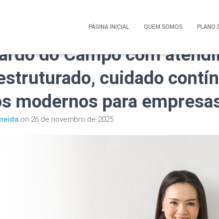
 Saúde Corporativo Alice 
PÁGINA INICIAL
QUEM SOMOS
PLANO 
nardo do Campo com atend
estruturado, cuidado contí
os modernos para empresa
meida
on
26 de novembro de 2025