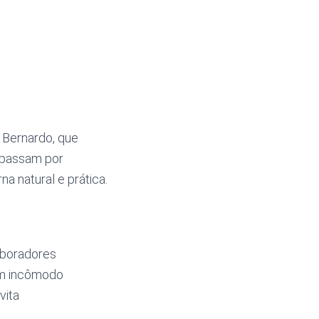
 Bernardo, que
 passam por
na natural e prática.
aboradores
gum incômodo
vita