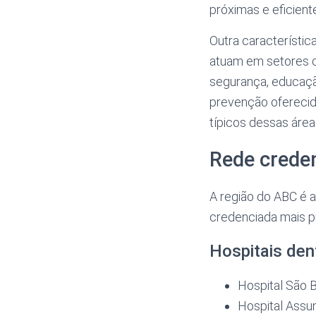
próximas e eficient
Outra característic
atuam em setores co
segurança, educaçã
prevenção oferecid
típicos dessas área
Rede crede
A região do ABC é a
credenciada mais pr
Hospitais den
Hospital São 
Hospital Assu