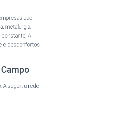
e empresas que
, metalurgia,
 constante. A
se e desconfortos
o Campo
 A seguir, a rede