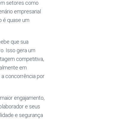
 em setores como
enário empresarial
ão é quase um
cebe que sua
o. Isso gera um
antagem competitiva,
cialmente em
e a concorrência por
 maior engajamento,
colaborador e seus
alidade e segurança