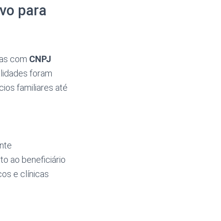
vo para
hias com
CNPJ
alidades foram
os familiares até
ente
rto ao beneficiário
cos e clínicas