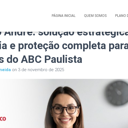
 Saúde Bradesco Saúde Cor
PÁGINA INICIAL
QUEM SOMOS
PLANO 
 André: solução estratégica
ia e proteção completa par
 do ABC Paulista
meida
on
3 de novembro de 2025