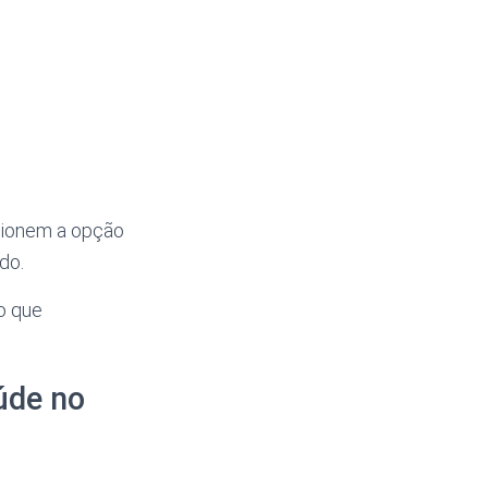
ecionem a opção
do.
do que
úde no