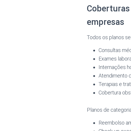
Coberturas 
empresas
Todos os planos s
Consultas méd
Exames labora
Internações ho
Atendimento d
Terapias e tr
Cobertura obs
Planos de categori
Reembolso amp