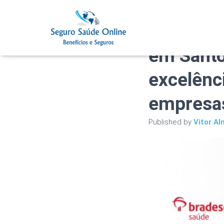
Plano de
em Santo
excelênc
empresas
Published by
Vitor Al