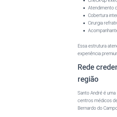
Check-up exec
Atendimento do
Cobertura inte
Cirurgia refra
Acompanhante 
Essa estrutura ate
experiência premiu
Rede crede
região
Santo André é uma 
centros médicos de 
Bernardo do Campo,