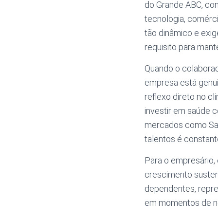
do Grande ABC, com
tecnologia, comérci
tão dinâmico e exig
requisito para mant
Quando o colaborad
empresa está genui
reflexo direto no c
investir em saúde 
mercados como Santo
talentos é constant
Para o empresário,
crescimento sustent
dependentes, repres
em momentos de n