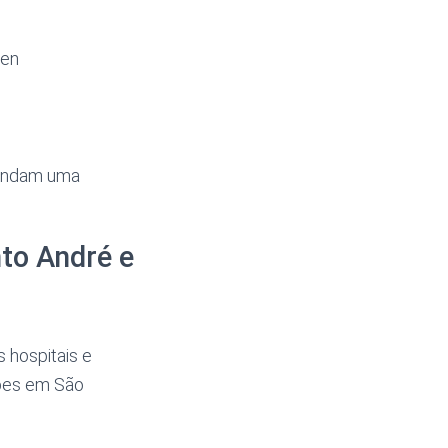
gen
mandam uma
to André e
 hospitais e
ções em São