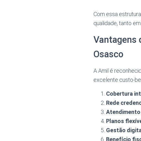
Com essa estrutura,
qualidade, tanto e
Vantagens 
Osasco
A Amil é reconheci
excelente custo-bene
Cobertura int
Rede credenc
Atendimento 
Planos flexív
Gestão digita
Benefício fis