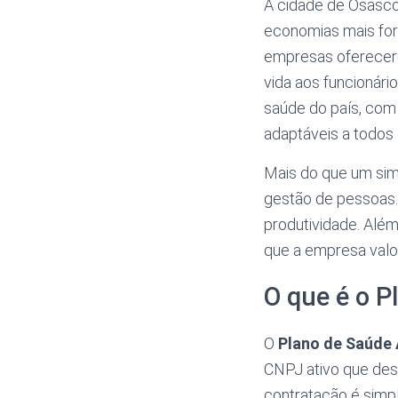
A cidade de Osasco
economias mais fo
empresas oferecere
vida aos funcionári
saúde do país, com 
adaptáveis a todos 
Mais do que um sim
gestão de pessoas. 
produtividade. Alé
que a empresa valo
O que é o P
O
Plano de Saúde 
CNPJ ativo que des
contratação é simpl