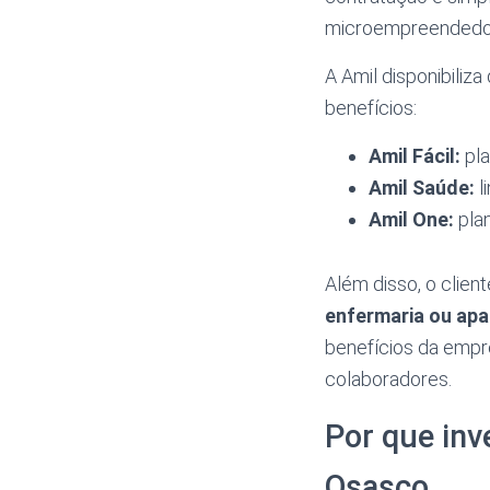
microempreendedore
A Amil disponibiliz
benefícios:
Amil Fácil:
pla
Amil Saúde:
l
Amil One:
plan
Além disso, o clien
enfermaria ou ap
benefícios da empres
colaboradores.
Por que inv
Osasco