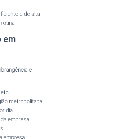
iciente e de alta
rotina.
o em
abrangência e
eto.
ião metropolitana.
r dia.
 da empresa.
s.
a empresa.