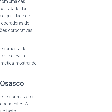
, com uma das
ecessidade das
 e qualidade de
s operadoras de
ções corporativas
 ferramenta de
tos e eleva a
ometida, mostrando
m Osasco
nder empresas com
dependentes. A
 que tanto