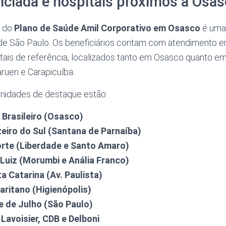
ciada e hospitais próximos a Osa
a do
Plano de Saúde Amil Corporativo em Osasco
é uma
e São Paulo. Os beneficiários contam com atendimento em
itais de referência, localizados tanto em Osasco quanto em
ueri e Carapicuíba.
 unidades de destaque estão:
 Brasileiro (Osasco)
eiro do Sul (Santana de Parnaíba)
orte (Liberdade e Santo Amaro)
Luiz (Morumbi e Anália Franco)
a Catarina (Av. Paulista)
aritano (Higienópolis)
e de Julho (São Paulo)
Lavoisier, CDB e Delboni