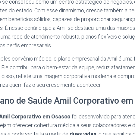
 se consolidou como um centro estratégico de negócios
rtes do estado. Com esse dinamismo, cresce também a n
m benefícios sólidos, capazes de proporcionar segurança
os. É nesse cenário que a Amil se destaca: uma das maiore
uma rede de atendimento robusta, planos flexíveis e solu
os perfis empresariais.
ples convênio médico, o plano empresarial da Amil é uma
Ele contribui para o bem-estar da equipe, reduz afastamen
m disso, reflete uma imagem corporativa moderna e compr
riza quem faz o seu crescimento acontecer.
lano de Saúde Amil Corporativo e
Amil Corporativo em Osasco
foi desenvolvido para ate
ejam oferecer cobertura médica a seus colaboradores e 
es e pode ser feita a partir de
duas vidas
, o que significa