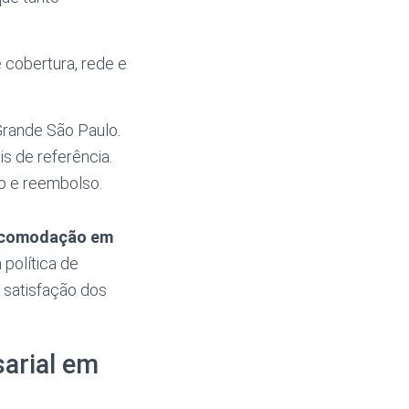
e cobertura, rede e
Grande São Paulo.
s de referência.
o e reembolso.
comodação em
 política de
a satisfação dos
arial em