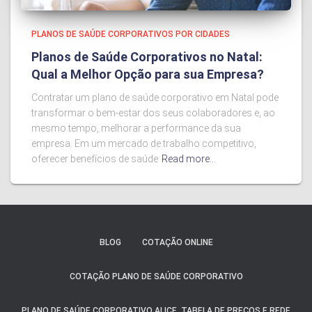
PLANOS DE SAÚDE CORPORATIVOS POR CIDADES
Planos de Saúde Corporativos no Natal:
Qual a Melhor Opção para sua Empresa?
Contratar um plano de saúde corporativo em Natal pode
transformar o bem-estar dos seus colaboradores e, ao
mesmo tempo, melhorar a performance da sua
empresa. Em um mercado de trabalho competitivo,
oferecer benefícios de saúde
Read more…
BLOG
COTAÇÃO ONLINE
COTAÇÃO PLANO DE SAÚDE CORPORATIVO
PLANO DE SAÚDE CORPORATIVO ALICE, TABELA DE PREÇOS E REDE