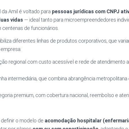
 da Amil é voltado para
pessoas jurídicas com CNPJ ati
uas vidas
— ideal tanto para microempreendedores indivi
centenas de funcionários.
biliza diferentes linhas de produtos corporativos, que vari
 empresa:
ão regional com custo acessível e rede de atendimento am
inha intermediária, que combina abrangência metropolitana 
goria premium, com cobertura nacional, reembolso e ate
 definir o modelo de
acomodação hospitalar (enfermari
tar por planos
com ou sem coparticipação
, adaptando o