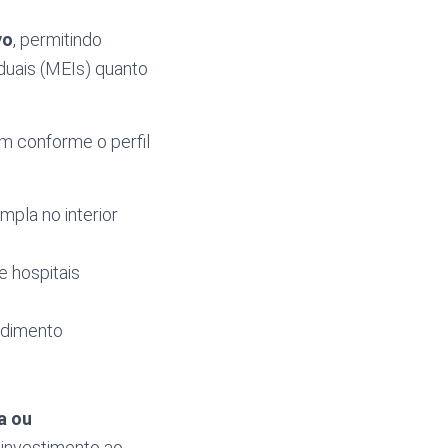
vo
, permitindo
duais (MEIs) quanto
am conforme o perfil
pla no interior
e hospitais
ndimento
a ou
 investimento ao