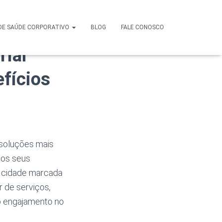
m Santa
DE SAÚDE CORPORATIVO
BLOG
FALE CONOSCO
rial
fícios
soluções mais
aos seus
a cidade marcada
 de serviços,
 o engajamento no