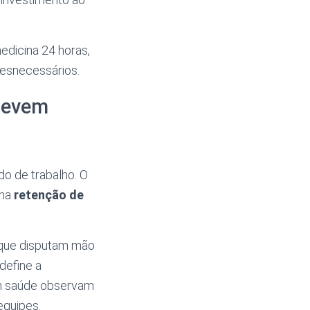
emedicina 24 horas,
esnecessários.
devem
o de trabalho. O
 na
retenção de
 que disputam mão
define a
m saúde observam
equipes.