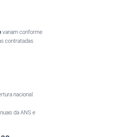
e
variam conforme
as contratadas.
tura nacional.
anuais da ANS e