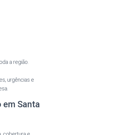
oda a região.
es, urgências e
esa.
o em Santa
, cobertura e