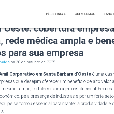
 Saúde Amil Corporativo e
PÁGINA INICIAL
QUEM SOMOS
PLANO 
d’Oeste: cobertura empresa
, rede médica ampla e bene
os para sua empresa
meida
on
30 de outubro de 2025
Amil Corporativo em Santa Bárbara d’Oeste
é uma das 
empresas que desejam oferecer um benefício de alto valor 
o mesmo tempo, fortalecer a imagem institucional. Em um
onômico, pela presença de indústrias e por um forte setor
equipe se tornou essencial para manter a produtividade e
o.