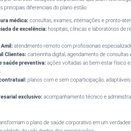
os principais diferenciais do plano estão:
ura médica:
consultas, exames, internações e pronto-ate
iada de excelência:
hospitais, clínicas e laboratórios de 
 Amil:
atendimento remoto com profissionais especializad
il Clientes:
carteirinha digital, agendamento de consultas 
 saúde preventiva:
ações voltadas ao bem-estar físico e
.
 contratual:
planos com e sem coparticipação, adaptáveis a
sarial exclusivo:
acompanhamento técnico e administrat
ransformam o plano de saúde corporativo em um verdadeir
qualidade de vida dentro das organizações.