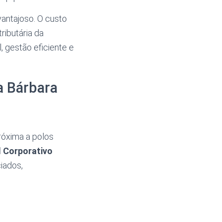
vantajoso. O custo
tributária da
 gestão eficiente e
a Bárbara
róxima a polos
l Corporativo
iados,