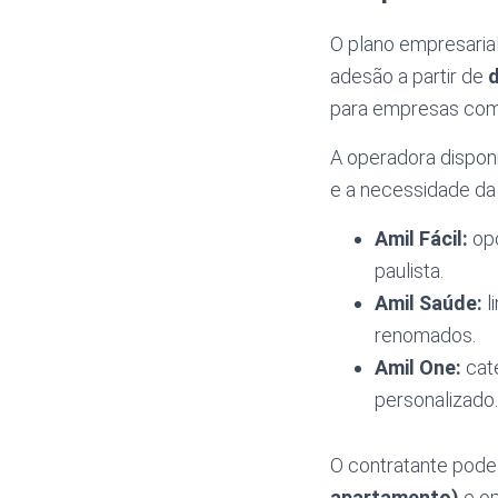
O plano empresarial
adesão a partir de
d
para empresas com 
A operadora disponi
e a necessidade da
Amil Fácil:
opç
paulista.
Amil Saúde:
l
renomados.
Amil One:
cate
personalizado.
O contratante pode
apartamento)
e op