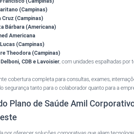
 Francisco (Campinas)
aritano (Campinas)
a Cruz (Campinas)
ta Bárbara (Americana)
med Americana
 Lucas (Campinas)
re Theodora (Campinas)
Delboni, CDB e Lavoisier
, com unidades espalhadas por t
nte cobertura completa para consultas, exames, internaçõ
do segurança tanto para o colaborador quanto para a empr
do Plano de Saúde Amil Corporativ
Oeste
a por oferecer soluções corporativas que aliam tecnologia