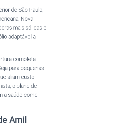
erior de São Paulo,
mericana, Nova
oras mais sólidas e
lio adaptável a
rtura completa,
Seja para pequenas
ue aliam custo-
hista, o plano de
am a saúde como
de Amil